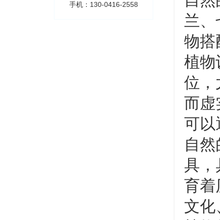
自然
手机：130-0416-2558
兰、
物搭
植物
位，
而虚
可以
自然
具，
育着
文化