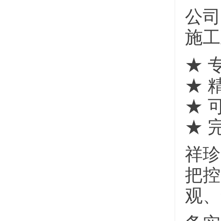
公司
施工
★ 
★ 
★ 
★ 
祥珍
把控
观、