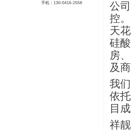
公司
手机：130-0416-2558
控。
天花
硅酸
房、
及商
我们
依托
目成
祥靓