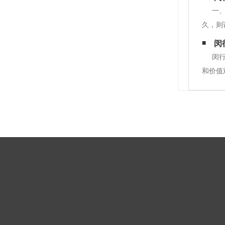
缝隙处
一
久，则
房装修
闵
计。安
闵
和价值
人的工
调系统